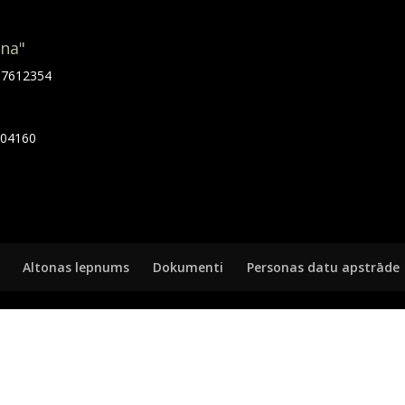
ona"
.67612354
7404160
Altonas lepnums
Dokumenti
Personas datu apstrāde