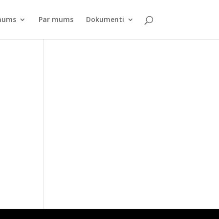
pnums
Par mums
Dokumenti