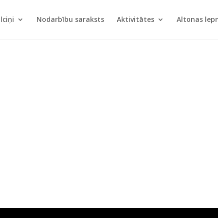
lciņi
Nodarbību saraksts
Aktivitātes
Altonas le
4