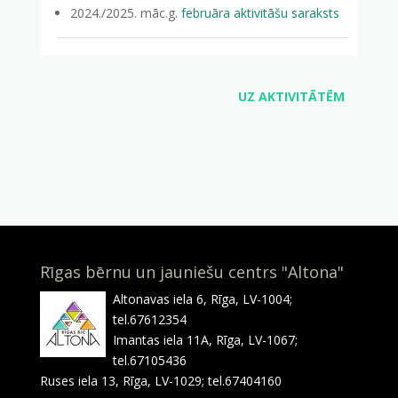
2024./2025. māc.g.
februāra aktivitāšu saraksts
UZ AKTIVITĀTĒM
Rīgas bērnu un jauniešu centrs "Altona"
Altonavas iela 6, Rīga, LV-1004;
tel.67612354
Imantas iela 11A, Rīga, LV-1067;
tel.67105436
Ruses iela 13, Rīga, LV-1029; tel.67404160