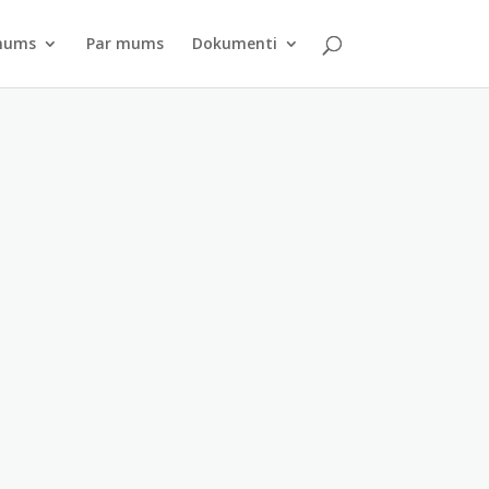
pnums
Par mums
Dokumenti