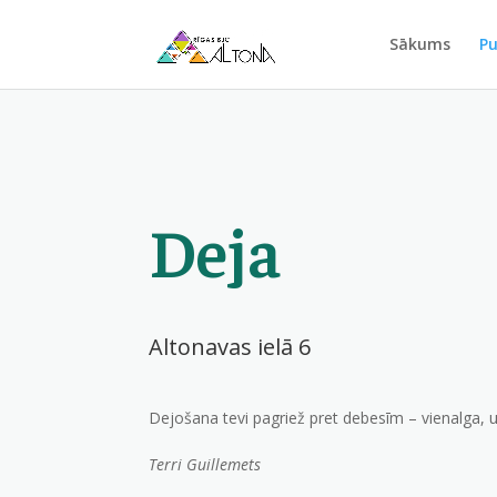
Sākums
Pu
Deja
Altonavas ielā 6
Dejošana tevi pagriež pret debesīm – vienalga, u
Terri Guillemets