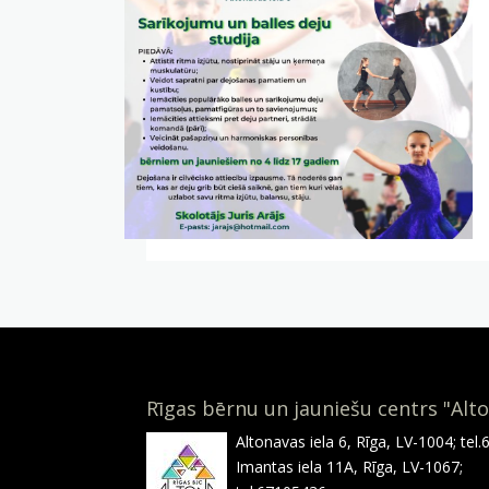
Rīgas bērnu un jauniešu centrs "Alt
Altonavas iela 6, Rīga, LV-1004; tel
Imantas iela 11A, Rīga, LV-1067;