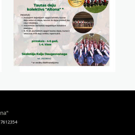
ona"
.67612354