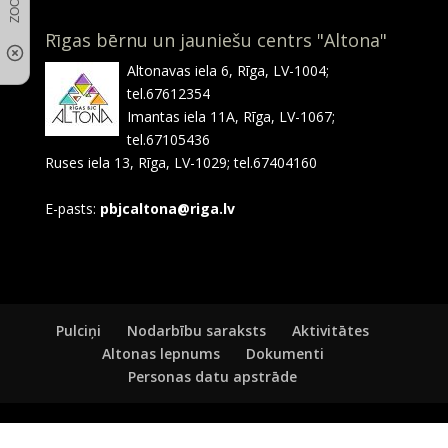
Rīgas bērnu un jauniešu centrs "Altona"
Altonavas iela 6, Rīga, LV-1004;
tel.67612354
Imantas iela 11A, Rīga, LV-1067;
tel.67105436
Ruses iela 13, Rīga, LV-1029; tel.67404160
E-pasts:
pbjcaltona@riga.lv
Pulciņi
Nodarbību saraksts
Aktivitātes
Altonas lepnums
Dokumenti
Personas datu apstrāde