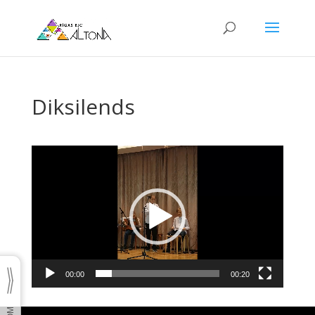
Diksilends
Video
Player
00:00
00:20