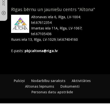
Rīgas bērnu un jauniešu centrs "Altona"
Altonavas iela 6, Rīga, LV-1004;
tel.67612354
Imantas iela 11A, Rīga, LV-1067;
tel.67105436
Ruses iela 13, Rīga, LV-1029; tel.67404160
E-pasts:
pbjcaltona@riga.lv
Pulciņi
Nodarbību saraksts
Aktivitātes
Altonas lepnums
Dokumenti
Personas datu apstrāde