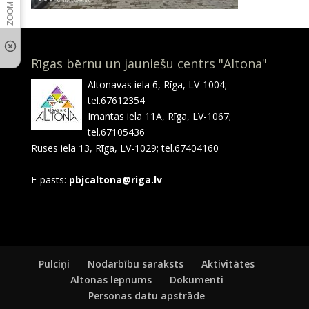
Rīgas bērnu un jauniešu centrs "Altona"
Altonavas iela 6, Rīga, LV-1004;
tel.67612354
Imantas iela 11A, Rīga, LV-1067;
tel.67105436
Ruses iela 13, Rīga, LV-1029; tel.67404160
E-pasts:
pbjcaltona@riga.lv
Pulciņi
Nodarbību saraksts
Aktivitātes
Altonas lepnums
Dokumenti
Personas datu apstrāde