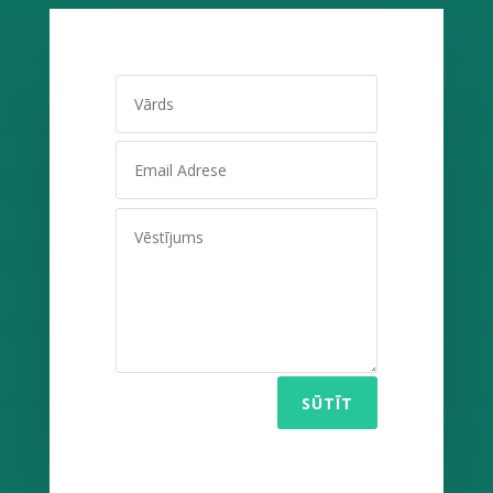
SŪTĪT