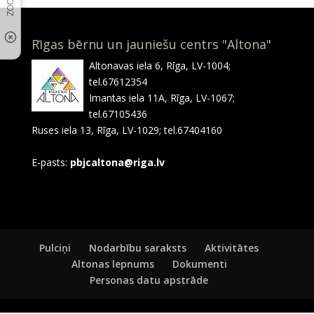
Rīgas bērnu un jauniešu centrs "Altona"
Altonavas iela 6, Rīga, LV-1004;
tel.67612354
Imantas iela 11A, Rīga, LV-1067;
tel.67105436
Ruses iela 13, Rīga, LV-1029; tel.67404160
E-pasts:
pbjcaltona@riga.lv
Pulciņi
Nodarbību saraksts
Aktivitātes
Altonas lepnums
Dokumenti
Personas datu apstrāde