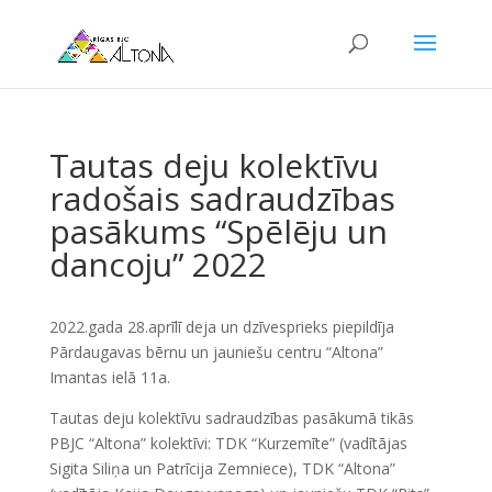
Tautas deju kolektīvu
radošais sadraudzības
pasākums “Spēlēju un
dancoju” 2022
2022.gada 28.aprīlī deja un dzīvesprieks piepildīja
Pārdaugavas bērnu un jauniešu centru “Altona”
Imantas ielā 11a.
Tautas deju kolektīvu sadraudzības pasākumā tikās
PBJC “Altona” kolektīvi: TDK “Kurzemīte” (vadītājas
Sigita Siliņa un Patrīcija Zemniece), TDK “Altona”