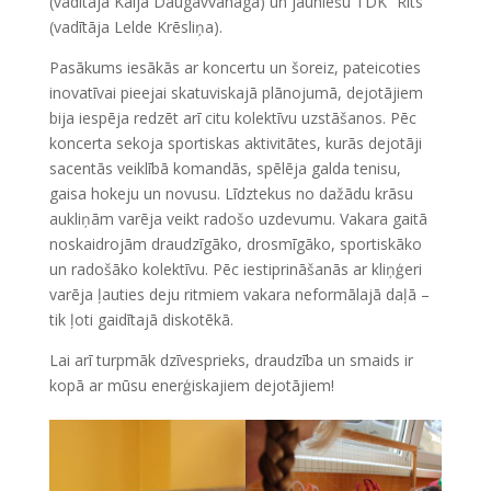
(vadītāja Kaija Daugavvanaga) un jauniešu TDK “Rits”
(vadītāja Lelde Krēsliņa).
Pasākums iesākās ar koncertu un šoreiz, pateicoties
inovatīvai pieejai skatuviskajā plānojumā, dejotājiem
bija iespēja redzēt arī citu kolektīvu uzstāšanos. Pēc
koncerta sekoja sportiskas aktivitātes, kurās dejotāji
sacentās veiklībā komandās, spēlēja galda tenisu,
gaisa hokeju un novusu. Līdztekus no dažādu krāsu
aukliņām varēja veikt radošo uzdevumu. Vakara gaitā
noskaidrojām draudzīgāko, drosmīgāko, sportiskāko
un radošāko kolektīvu. Pēc iestiprināšanās ar kliņģeri
varēja ļauties deju ritmiem vakara neformālajā daļā –
tik ļoti gaidītajā diskotēkā.
Lai arī turpmāk dzīvesprieks, draudzība un smaids ir
kopā ar mūsu enerģiskajiem dejotājiem!