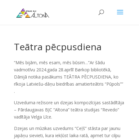
Teātra pēcpusdiena
“Mēs bijām, mēs esam, mēs būsim…”Ar šādu
vadmotīvu 2024.gada 28.aprīlī Børkop bibliotēkā,
Dānijā notika pasākums TEĀTRA PĒCPUSDIENA, ko
rīkoja Latviešu-dāņu biedrības amatierteātris “Pūpols””
.
Uzveduma režisore un dzejas kompozīcijas sastādītāja
– Pārdaugavas BJC “Altona” teātra studijas “Revedo”
vadītāja Velga Līce.
Dzejas un mūzikas uzvedums “Ceļš” stāsta par jaunu
japāņu sievieti, kura iekļūst laika ratā, apmet tur cilpu