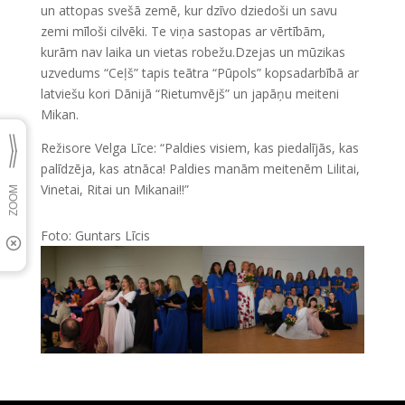
un attopas svešā zemē, kur dzīvo dziedoši un savu
zemi mīloši cilvēki. Te viņa sastopas ar vērtībām,
kurām nav laika un vietas robežu.Dzejas un mūzikas
uzvedums “Ceļš” tapis teātra “Pūpols” kopsadarbībā ar
latviešu kori Dānijā “Rietumvējš” un japāņu meiteni
Mikan.
Režisore Velga Līce: “Paldies visiem, kas piedalījās, kas
palīdzēja, kas atnāca! Paldies manām meitenēm Lilitai,
Vinetai, Ritai un Mikanai!!”
Foto: Guntars Līcis