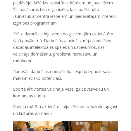
piedāvāja dažādas aktivitātes bērniem un jauniešiem.
Šis pasākums tika organizēts, lai iepazīstinātu
jauniešus ar centra iespējām un piedāvātajām interešu
izglītības programmām.
Prāta darbnīcas bija viena no galvenajām aktivitātēm
šajā pasākumā. Darbnīcās jaunieši varēja piedalīties
dažādās intelektuālās spēlēs un uzdevumos, kas
veicināja domāšanu, problēmu risināšanu un
radošumu.
Radošās darbnīcas nodrošināja iespēju izpaust savu
māksliniecisko potenciālu.
Sporta aktivitātes veicināja veselīgu dzīvesveidu un
komandas darbu.
Valodu mācību aktivitātes bija vērstas uz valodu apguvi
un kultūras apmaiņu.