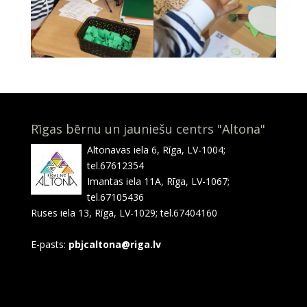
Rīgas bērnu un jauniešu centrs "Altona"
Altonavas iela 6, Rīga, LV-1004;
tel.67612354
Imantas iela 11A, Rīga, LV-1067;
tel.67105436
Ruses iela 13, Rīga, LV-1029; tel.67404160
E-pasts:
pbjcaltona@riga.lv