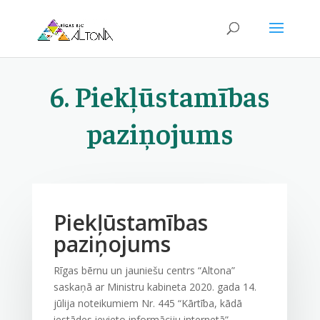
6. Piekļūstamības
paziņojums
Piekļūstamības
paziņojums
Rīgas bērnu un jauniešu centrs “Altona”
saskaņā ar Ministru kabineta 2020. gada 14.
jūlija noteikumiem Nr. 445 “Kārtība, kādā
iestādes ievieto informāciju internetā”