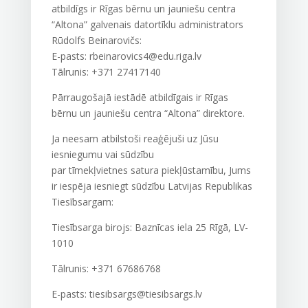
atbildīgs ir
Rīgas bērnu un jauniešu centra
“Altona” galvenais
datortīklu administrators
Rūdolfs Beinarovičs:
E-pasts: rbeinarovics4@edu.riga.lv
Tālrunis:
+371 27417140
Pārraugošajā iestādē atbildīgais ir
Rīgas
bērnu un jauniešu centra “Altona” direktore
.
Ja neesam atbilstoši reaģējuši uz Jūsu
iesniegumu vai sūdzību
par
tīmekļvietnes
satura piekļūstamību, Jums
ir iespēja iesniegt sūdzību Latvijas Republikas
Tiesībsargam:
Tiesībsarga birojs: Baznīcas iela 25 Rīgā, LV-
1010
Tālrunis:
+371 67686768
E-pasts:
tiesibsargs@tiesibsargs.lv