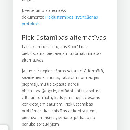
Izvērtējumu apliecinošs
dokuments:
Piekļūstamības izvērtēšanas
protokols
.
Piekļūstamības alternatīvas
Lai saņemtu saturu, kas šobrīd nav
piekļūstams, piedāvājam turpmāk minētās
alternatīvas.
Ja Jums ir nepieciešams saturs citā formātā,
sazinieties ar mums, rakstot informācijas
pieprasījumu uz e-pasta adresi
pbjcaltona@riga.lv, norādot saiti uz satura
URL un formātu, kāds jums nepieciešams
konkrētajam saturam. Piekļūstamības
problēmas, kas saistītas ar kontrastiem,
piedāvājam risināt, izmantojot kādu no
pārlūka spraudņiem.