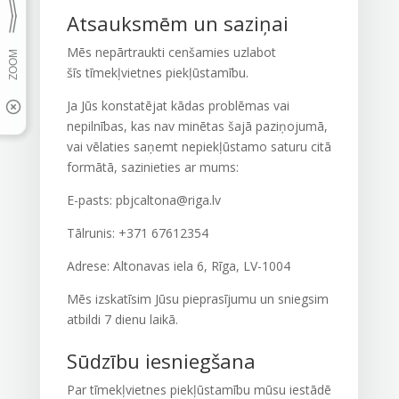
Atsauksmēm un saziņai
Mēs nepārtraukti cenšamies uzlabot
šīs
tīmekļvietnes
piekļūstamību.
Ja Jūs konstatējat kādas problēmas vai
nepilnības, kas nav minētas šajā paziņojumā,
vai vēlaties saņemt nepiekļūstamo saturu citā
formātā, sazinieties ar mums:
E-pasts: pbjcaltona@riga.lv
Tālrunis:
+371 67612354
Adrese: Altonavas iela 6, Rīga, LV-1004
Mēs izskatīsim Jūsu pieprasījumu un sniegsim
atbildi
7 dienu laikā
.
Sūdzību iesniegšana
Par tīmekļvietnes piekļūstamību mūsu iestādē