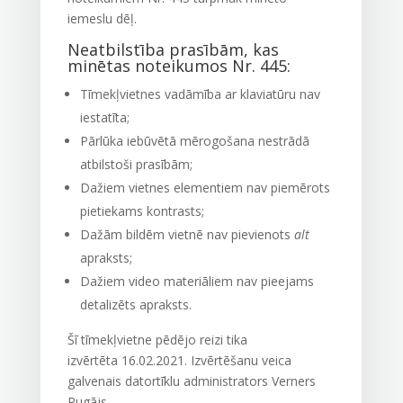
iemeslu dēļ.
Neatbilstība prasībām, kas
minētas noteikumos Nr. 445:
Tīmekļvietnes vadāmība ar klaviatūru nav
iestatīta;
Pārlūka iebūvētā mērogošana nestrādā
atbilstoši prasībām;
Dažiem vietnes elementiem nav piemērots
pietiekams kontrasts;
Dažām bildēm vietnē nav pievienots
alt
apraksts;
Dažiem video materiāliem nav pieejams
detalizēts apraksts.
Šī
tīmekļvietne
pēdējo reizi tika
izvērtēta
16.02.2021.
Izvērtēšanu veica
galvenais datortīklu administrators Verners
Rugājs