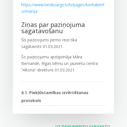
https://www.tiesibsargs.lv/lv/pages/kontaktinf
ormacija
Ziņas par paziņojuma
sagatavošanu
Šis paziņojums pirmo reizi tika
sagatavots
01.03.2021
.
Šo paziņojumu apstiprināja
Māra
Bernande
,
Rīgas bērnu un jauniešu centra
“Altona”
direktore
01.03.2021.
6.1. Piekļūstamības izvērtēšanas
protokols
UZ DOKUMENTU SARAKSTU