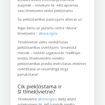
(turpmāk – noteikumi Nr. 445) apņemas
savu
tīmekļvietni
veidot piekļūstamu.
Šis piekļūstamības paziņojums attiecas uz:
Rīgas bērnu un jauniešu centra “Altona”
tīmekļvietni –
altona.riga.lv
Tīmekļvietnei veikts
vienkāršotais
piekļūstamības izvērtējums
. Izmantotā
metode –
VARAM sagatavotās “Vadlīnijas
iestāžu tīmekļvietnēm noteikto
piekļūstamības prasību ievērošanas ietekmes
izvērtēšanai un nesamērīgā sloga
pamatošanai”.
Cik piekļūstama ir
šī
tīmekļvietne
?
Tīmekļvietne
altona.riga.lv
daļēji atbilst
noteikumiem Nr. 445 turpmāk minēto