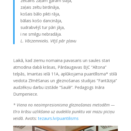
zeltains zaļam garām slāja,
zaļais zeltu birdināja,
košais bālo pikti rāja,
bālais košo dancināja,
sudrabvējš tur pāri jāja,
i ne smilgu nebradāja.
L. Vāczemnieks. Vējš pār pļavu
Laikā, kad ziemu nomaina pavasaris un saules stari
atmodina dabā krāsas, Pārdaugavas BJC “Altona”
telpās, Imantas ielā 11A, aplūkojama puantīlisma* stilā
veidota Zīmēšanas un gleznošanas studijas “Fantāzija”
audzēkņu darbu izstāde “Saulē”. Pedagogs Ināra
Dumpeniece.
* Viena no neoimpresionisma gleznošanas metodēm —
tīro krāsu uzlikšana uz audekla punktu vai mazu piciņu
veidā.
Avots:
tezaurs.lv/puantilisms