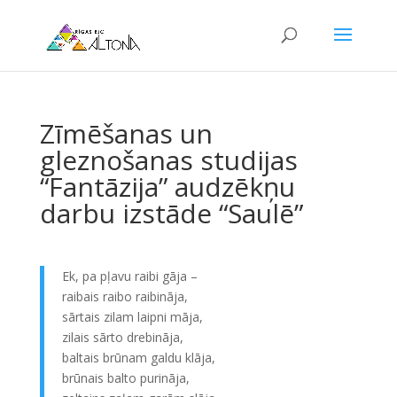
Zīmēšanas un
gleznošanas studijas
“Fantāzija” audzēkņu
darbu izstāde “Saulē”
Ek, pa pļavu raibi gāja –
raibais raibo raibināja,
sārtais zilam laipni māja,
zilais sārto drebināja,
baltais brūnam galdu klāja,
brūnais balto purināja,