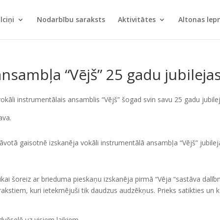
lciņi
Nodarbību saraksts
Aktivitātes
Altonas le
nsambļa “Vējš” 25 gadu jubileja
kāli instrumentālais ansamblis “Vējš” šogad svin savu 25 gadu jubilej
ava.
votā gaisotnē izskanēja vokāli instrumentālā ansambļa “Vējš” jubilej
āk, tikai šoreiz ar brieduma pieskaņu izskanēja pirmā “Vēja “sastāva dal
kstiem, kuri ietekmējuši tik daudzus audzēkņus. Prieks satikties un
dvēselē uz visiem laikiem.