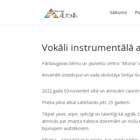
Sākums
Pu
Vokāli instrumentālā a
Pārdaugavas bērnu un jauniešu centra “Altona” vo
Ansambli izveidojusi un vada skolotāja Sintija Gr
2022.gada 03.novembrī siltā un atmiņām caurstrā
Prieka pilna atkal satikšanās pēc 25 gadiem.
Tikpat jauni, stipri, spēcīgi un talantīgi kā agr
atmiņās par Imanta Kalniņa dziesmām un nošu ra
bijušajiem audzēkņiem.
Mūzika – kopā būšanas prieks, kas atstāj pēdas 