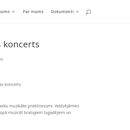
pnums
Par mums
Dokumenti
s koncerts
u.
as koncerts.
ībnieku muzikālie priekšnesumi. Veldzējāmies
 kopā muzicēt brašajiem tagadējiem un