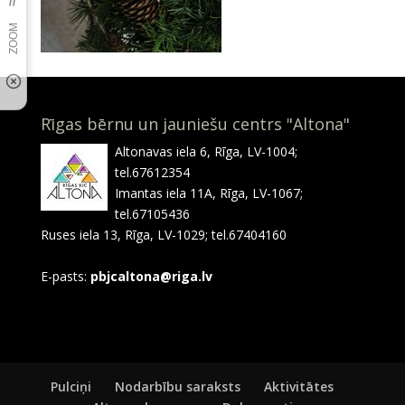
Rīgas bērnu un jauniešu centrs "Altona"
Altonavas iela 6, Rīga, LV-1004;
tel.67612354
Imantas iela 11A, Rīga, LV-1067;
tel.67105436
Ruses iela 13, Rīga, LV-1029; tel.67404160
E-pasts:
pbjcaltona@riga.lv
Pulciņi
Nodarbību saraksts
Aktivitātes