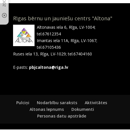
Rīgas bērnu un jauniešu centrs "Altona"
Altonavas iela 6, Rīga, LV-1004;
tel.67612354
Imantas iela 11A, Rīga, LV-1067;
tel.67105436
Ruses iela 13, Rīga, LV-1029; tel.67404160
E-pasts:
pbjcaltona@riga.lv
Pulciņi
Nodarbību saraksts
Aktivitātes
Altonas lepnums
Dokumenti
Personas datu apstrāde