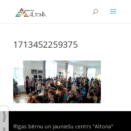
1713452259375
Rīgas bērnu un jauniešu centrs "Altona"