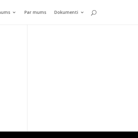
pnums
Par mums
Dokumenti