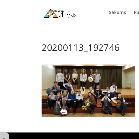
Sākums
Pu
20200113_192746