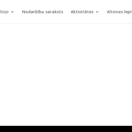
lciņi
Nodarbību saraksts
Aktivitātes
Altonas le