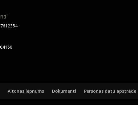
ona"
.67612354
7404160
Altonas lepnums
Dokumenti
Personas datu apstrāde