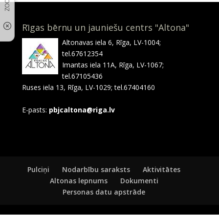
Rīgas bērnu un jauniešu centrs "Altona"
Altonavas iela 6, Rīga, LV-1004;
tel.67612354
Imantas iela 11A, Rīga, LV-1067;
tel.67105436
Ruses iela 13, Rīga, LV-1029; tel.67404160
E-pasts:
pbjcaltona@riga.lv
Pulciņi
Nodarbību saraksts
Aktivitātes
Altonas lepnums
Dokumenti
Personas datu apstrāde