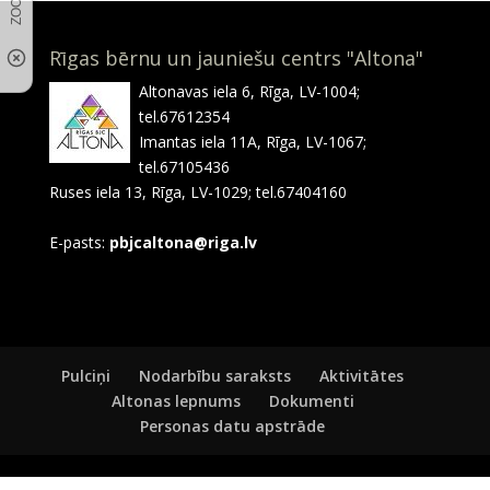
Rīgas bērnu un jauniešu centrs "Altona"
Altonavas iela 6, Rīga, LV-1004;
tel.67612354
Imantas iela 11A, Rīga, LV-1067;
tel.67105436
Ruses iela 13, Rīga, LV-1029; tel.67404160
E-pasts:
pbjcaltona@riga.lv
Pulciņi
Nodarbību saraksts
Aktivitātes
Altonas lepnums
Dokumenti
Personas datu apstrāde