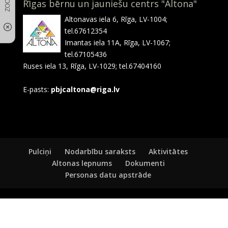
Rīgas bērnu un jauniešu centrs "Altona"
Altonavas iela 6, Rīga, LV-1004;
tel.67612354
Imantas iela 11A, Rīga, LV-1067;
tel.67105436
Ruses iela 13, Rīga, LV-1029; tel.67404160
E-pasts:
pbjcaltona@riga.lv
Pulciņi
Nodarbību saraksts
Aktivitātes
Altonas lepnums
Dokumenti
Personas datu apstrāde