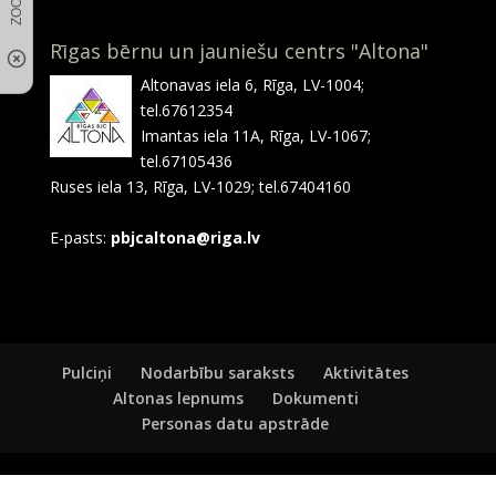
Rīgas bērnu un jauniešu centrs "Altona"
Altonavas iela 6, Rīga, LV-1004;
tel.67612354
Imantas iela 11A, Rīga, LV-1067;
tel.67105436
Ruses iela 13, Rīga, LV-1029; tel.67404160
E-pasts:
pbjcaltona@riga.lv
Pulciņi
Nodarbību saraksts
Aktivitātes
Altonas lepnums
Dokumenti
Personas datu apstrāde