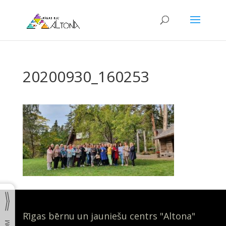
20200930_160253
Rīgas bērnu un jauniešu centrs "Altona"