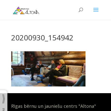
20200930_154942
Rīgas bērnu un jauniešu centrs "Altona"