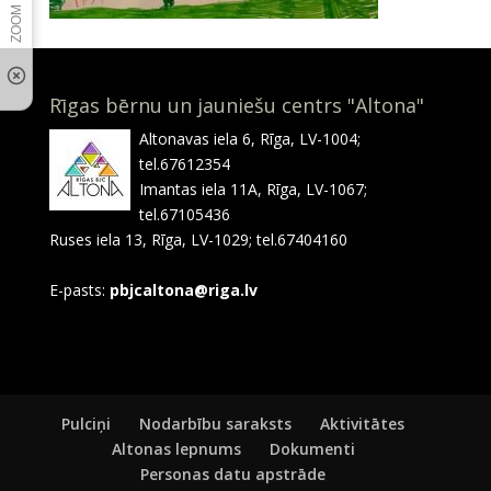
Rīgas bērnu un jauniešu centrs "Altona"
Altonavas iela 6, Rīga, LV-1004;
tel.67612354
Imantas iela 11A, Rīga, LV-1067;
tel.67105436
Ruses iela 13, Rīga, LV-1029; tel.67404160
E-pasts:
pbjcaltona@riga.lv
Pulciņi
Nodarbību saraksts
Aktivitātes
Altonas lepnums
Dokumenti
Personas datu apstrāde