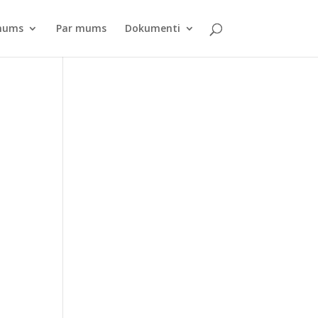
pnums
Par mums
Dokumenti