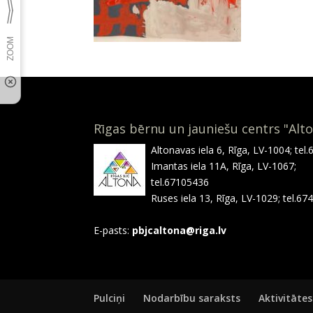
Rīgas bērnu un jauniešu centrs "Alt
Altonavas iela 6, Rīga, LV-1004; tel
Imantas iela 11A, Rīga, LV-1067;
tel.67105436
Ruses iela 13, Rīga, LV-1029; tel.6
E-pasts:
pbjcaltona@riga.lv
Pulciņi
Nodarbību saraksts
Aktivitātes