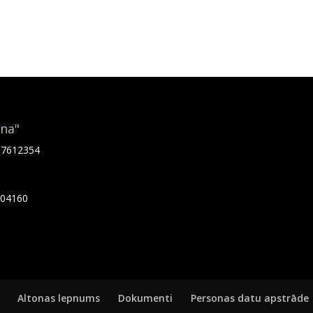
ona"
.67612354
7404160
Altonas lepnums
Dokumenti
Personas datu apstrāde