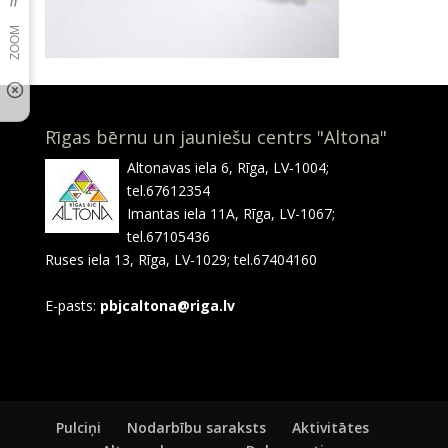
Rīgas bērnu un jauniešu centrs "Altona"
Altonavas iela 6, Rīga, LV-1004;
tel.67612354
Imantas iela 11A, Rīga, LV-1067;
tel.67105436
Ruses iela 13, Rīga, LV-1029; tel.67404160
E-pasts:
pbjcaltona@riga.lv
Pulciņi
Nodarbību saraksts
Aktivitātes