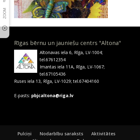
Rīgas bērnu un jauniešu centrs "Altona"
Altonavas iela 6, Rīga, LV-1004;
tel.67612354
Imantas iela 11A, Rīga, LV-1067;
tel.67105436
Ruses iela 13, Rīga, LV-1029; tel.67404160
E-pasts:
pbjcaltona@riga.lv
Pulciņi
Nodarbību saraksts
Aktivitātes