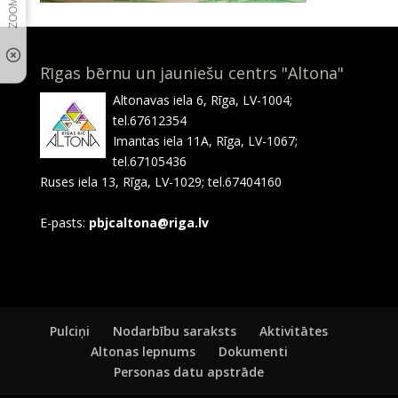
Rīgas bērnu un jauniešu centrs "Altona"
Altonavas iela 6, Rīga, LV-1004;
tel.67612354
Imantas iela 11A, Rīga, LV-1067;
tel.67105436
Ruses iela 13, Rīga, LV-1029; tel.67404160
E-pasts:
pbjcaltona@riga.lv
Pulciņi
Nodarbību saraksts
Aktivitātes
Altonas lepnums
Dokumenti
Personas datu apstrāde