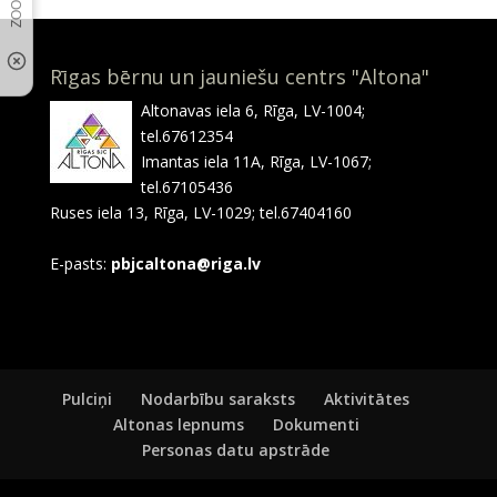
Rīgas bērnu un jauniešu centrs "Altona"
Altonavas iela 6, Rīga, LV-1004;
tel.67612354
Imantas iela 11A, Rīga, LV-1067;
tel.67105436
Ruses iela 13, Rīga, LV-1029; tel.67404160
E-pasts:
pbjcaltona@riga.lv
Pulciņi
Nodarbību saraksts
Aktivitātes
Altonas lepnums
Dokumenti
Personas datu apstrāde