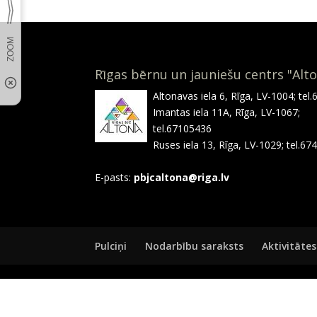
Rīgas bērnu un jauniešu centrs "Alt
Altonavas iela 6, Rīga, LV-1004; tel
Imantas iela 11A, Rīga, LV-1067;
tel.67105436
Ruses iela 13, Rīga, LV-1029; tel.6
E-pasts:
pbjcaltona@riga.lv
Pulciņi
Nodarbību saraksts
Aktivitātes