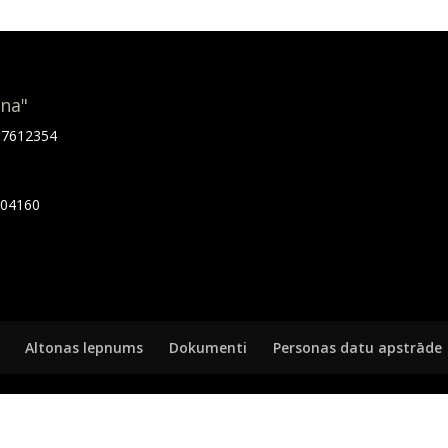
ona"
.67612354
7404160
Altonas lepnums
Dokumenti
Personas datu apstrāde