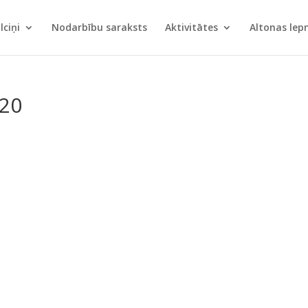
lciņi
Nodarbību saraksts
Aktivitātes
Altonas le
-20