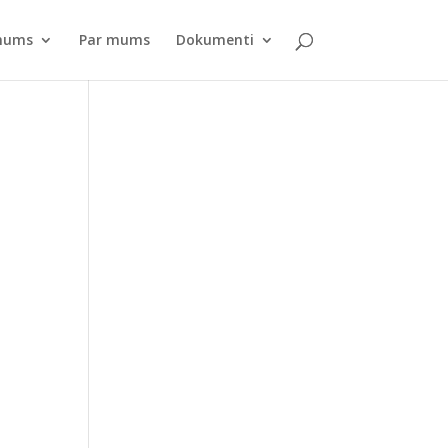
pnums
Par mums
Dokumenti