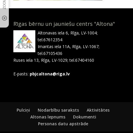
Rīgas bērnu un jauniešu centrs "Altona"
Altonavas iela 6, Rīga, LV-1004;
tel.67612354
Imantas iela 11A, Rīga, LV-1067;
tel.67105436
Ruses iela 13, Rīga, LV-1029; tel.67404160
E-pasts:
pbjcaltona@riga.lv
Pulciņi
Nodarbību saraksts
Aktivitātes
Altonas lepnums
Dokumenti
Personas datu apstrāde