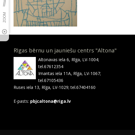
Rīgas bērnu un jauniešu centrs "Altona"
Altonavas iela 6, Rīga, LV-1004;
tel.67612354
Imantas iela 11A, Rīga, LV-1067;
tel.67105436
Ruses iela 13, Rīga, LV-1029; tel.67404160
E-pasts:
pbjcaltona@riga.lv