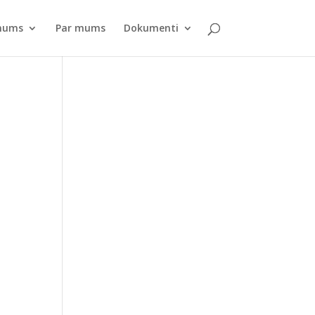
pnums
Par mums
Dokumenti