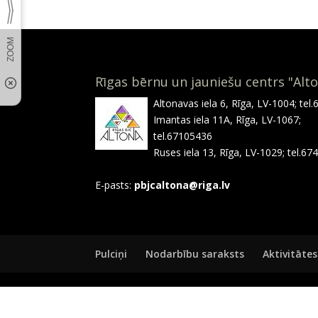
Rīgas bērnu un jauniešu centrs "Alt
Altonavas iela 6, Rīga, LV-1004; tel
Imantas iela 11A, Rīga, LV-1067;
tel.67105436
Ruses iela 13, Rīga, LV-1029; tel.6
E-pasts:
pbjcaltona@riga.lv
Pulciņi
Nodarbību saraksts
Aktivitātes