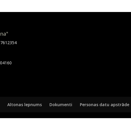
ona"
.67612354
7404160
Altonas lepnums
Dokumenti
Personas datu apstrāde