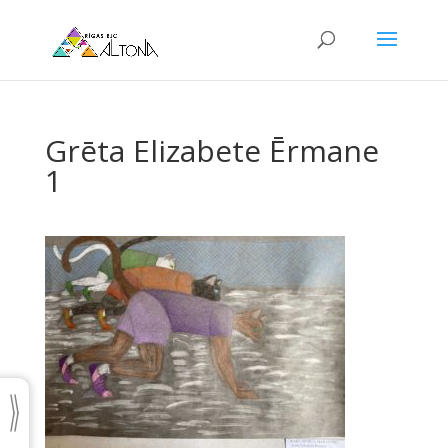
Grēta Elizabete Ērmane
1