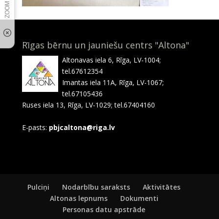
Rīgas bērnu un jauniešu centrs "Altona"
Altonavas iela 6, Rīga, LV-1004;
tel.67612354
Imantas iela 11A, Rīga, LV-1067;
tel.67105436
Ruses iela 13, Rīga, LV-1029; tel.67404160
E-pasts:
pbjcaltona@riga.lv
Pulciņi
Nodarbību saraksts
Aktivitātes
Altonas lepnums
Dokumenti
Personas datu apstrāde