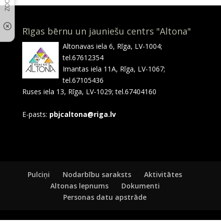
Rīgas bērnu un jauniešu centrs "Altona"
Altonavas iela 6, Rīga, LV-1004;
tel.67612354
Imantas iela 11A, Rīga, LV-1067;
tel.67105436
Ruses iela 13, Rīga, LV-1029; tel.67404160
E-pasts:
pbjcaltona@riga.lv
Pulciņi
Nodarbību saraksts
Aktivitātes
Altonas lepnums
Dokumenti
Personas datu apstrāde