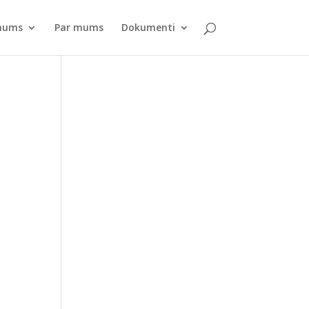
pnums
Par mums
Dokumenti