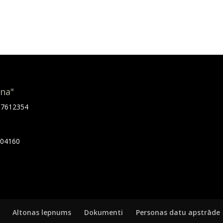
ona"
.67612354
7404160
Altonas lepnums
Dokumenti
Personas datu apstrāde