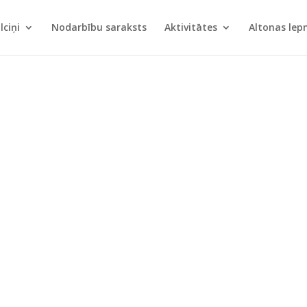
lciņi
Nodarbību saraksts
Aktivitātes
Altonas le