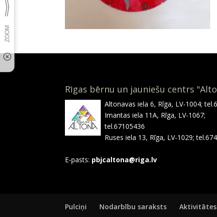
Rīgas bērnu un jauniešu centrs "Alt
Altonavas iela 6, Rīga, LV-1004; tel
Imantas iela 11A, Rīga, LV-1067;
tel.67105436
Ruses iela 13, Rīga, LV-1029; tel.6
E-pasts:
pbjcaltona@riga.lv
Pulciņi
Nodarbību saraksts
Aktivitātes