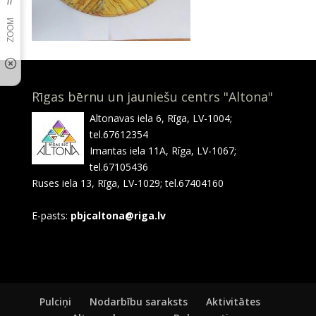
Rīgas bērnu un jauniešu centrs "Altona"
Altonavas iela 6, Rīga, LV-1004;
tel.67612354
Imantas iela 11A, Rīga, LV-1067;
tel.67105436
Ruses iela 13, Rīga, LV-1029; tel.67404160
E-pasts:
pbjcaltona@riga.lv
Pulciņi
Nodarbību saraksts
Aktivitātes