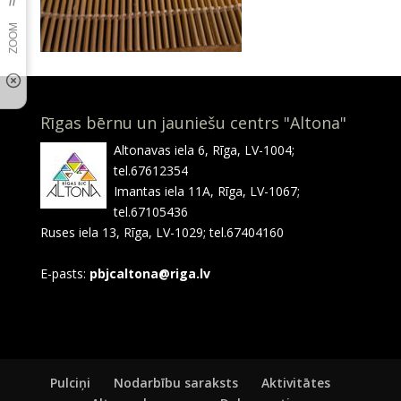
Rīgas bērnu un jauniešu centrs "Altona"
Altonavas iela 6, Rīga, LV-1004;
tel.67612354
Imantas iela 11A, Rīga, LV-1067;
tel.67105436
Ruses iela 13, Rīga, LV-1029; tel.67404160
E-pasts:
pbjcaltona@riga.lv
Pulciņi
Nodarbību saraksts
Aktivitātes