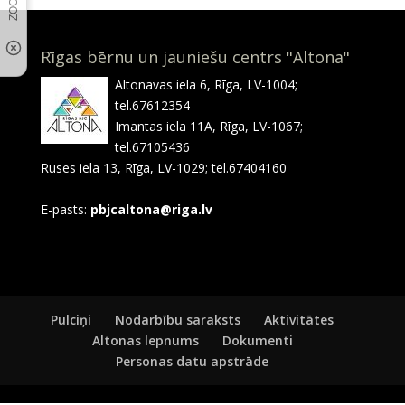
Rīgas bērnu un jauniešu centrs "Altona"
Altonavas iela 6, Rīga, LV-1004;
tel.67612354
Imantas iela 11A, Rīga, LV-1067;
tel.67105436
Ruses iela 13, Rīga, LV-1029; tel.67404160
E-pasts:
pbjcaltona@riga.lv
Pulciņi
Nodarbību saraksts
Aktivitātes
Altonas lepnums
Dokumenti
Personas datu apstrāde