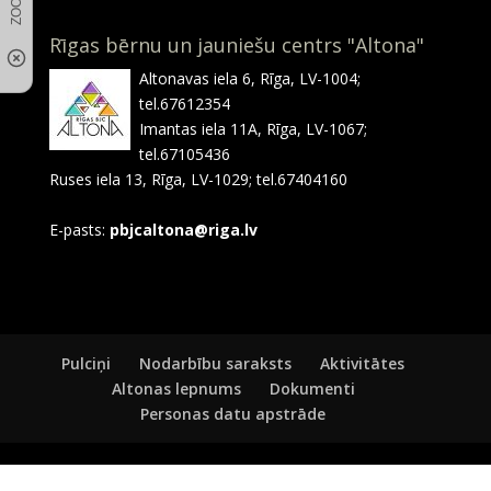
Rīgas bērnu un jauniešu centrs "Altona"
Altonavas iela 6, Rīga, LV-1004;
tel.67612354
Imantas iela 11A, Rīga, LV-1067;
tel.67105436
Ruses iela 13, Rīga, LV-1029; tel.67404160
E-pasts:
pbjcaltona@riga.lv
Pulciņi
Nodarbību saraksts
Aktivitātes
Altonas lepnums
Dokumenti
Personas datu apstrāde