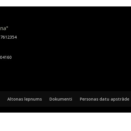
ona"
.67612354
7404160
Altonas lepnums
Dokumenti
Personas datu apstrāde