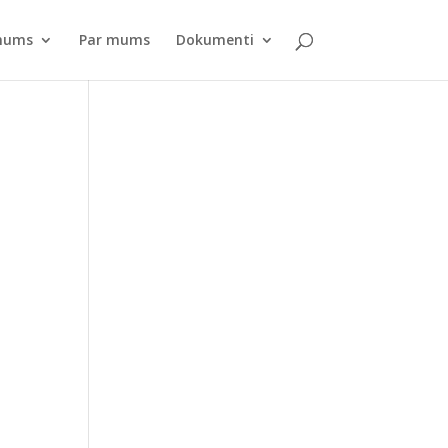
pnums
Par mums
Dokumenti