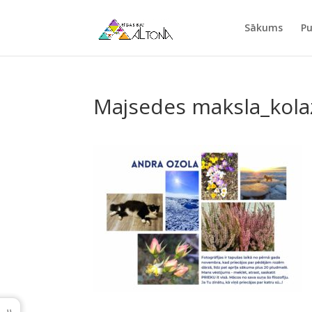
Sākums
Pu
Majsedes maksla_kola