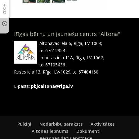
Rīgas bērnu un jauniešu centrs "Altona"
Altonavas iela 6, Rīga, LV-1004;
tel.67612354
Imantas iela 11A, Rīga, LV-1067;
tel.67105436
Ruses iela 13, Rīga, LV-1029; tel.67404160
E-pasts:
pbjcaltona@riga.lv
Pulciņi
Nodarbību saraksts
Aktivitātes
Altonas lepnums
Dokumenti
Personas datu apstrāde