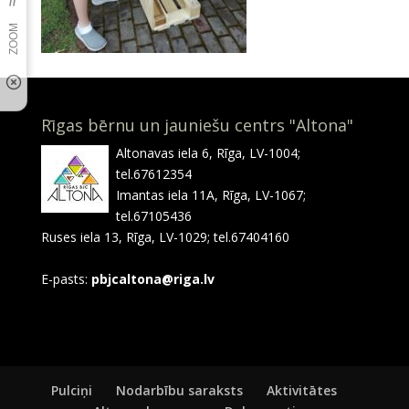
Rīgas bērnu un jauniešu centrs "Altona"
Altonavas iela 6, Rīga, LV-1004;
tel.67612354
Imantas iela 11A, Rīga, LV-1067;
tel.67105436
Ruses iela 13, Rīga, LV-1029; tel.67404160
E-pasts:
pbjcaltona@riga.lv
Pulciņi
Nodarbību saraksts
Aktivitātes