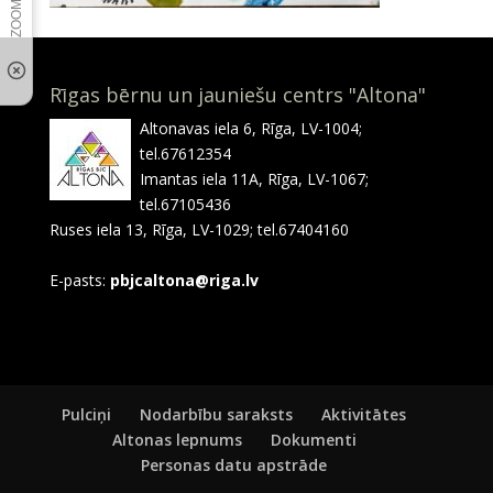
Rīgas bērnu un jauniešu centrs "Altona"
Altonavas iela 6, Rīga, LV-1004;
tel.67612354
Imantas iela 11A, Rīga, LV-1067;
tel.67105436
Ruses iela 13, Rīga, LV-1029; tel.67404160
E-pasts:
pbjcaltona@riga.lv
Pulciņi
Nodarbību saraksts
Aktivitātes
Altonas lepnums
Dokumenti
Personas datu apstrāde