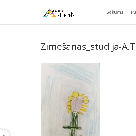
Sākums
Pu
Zīmēšanas_studija-A.Ti