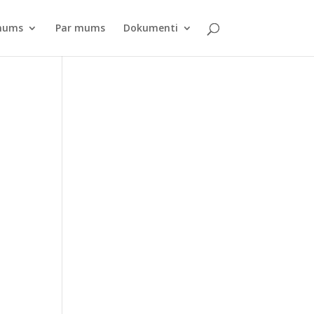
pnums
Par mums
Dokumenti