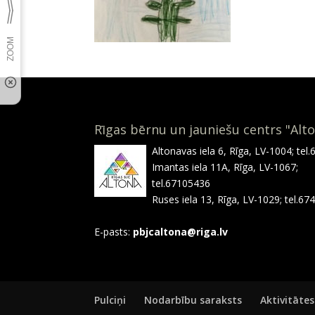
Rīgas bērnu un jauniešu centrs "Alt
Altonavas iela 6, Rīga, LV-1004; tel
Imantas iela 11A, Rīga, LV-1067;
tel.67105436
Ruses iela 13, Rīga, LV-1029; tel.6
E-pasts:
pbjcaltona@riga.lv
Pulciņi
Nodarbību saraksts
Aktivitātes