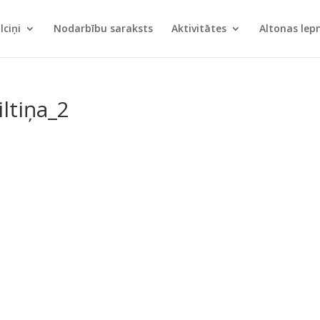
lciņi
Nodarbību saraksts
Aktivitātes
Altonas le
ltiņa_2