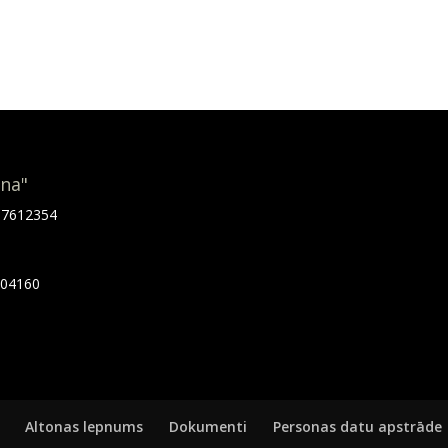
ona"
.67612354
7404160
Altonas lepnums
Dokumenti
Personas datu apstrāde