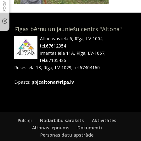
Rīgas bērnu un jauniešu centrs "Altona"
Altonavas iela 6, Rīga, LV-1004;
tel.67612354
Imantas iela 11A, Rīga, LV-1067;
tel.67105436
Ruses iela 13, Rīga, LV-1029; tel.67404160
E-pasts:
pbjcaltona@riga.lv
Pulciņi
Nodarbību saraksts
Aktivitātes
Altonas lepnums
Dokumenti
Personas datu apstrāde