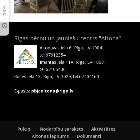
Rīgas bērnu un jauniešu centrs "Altona"
Altonavas iela 6, Rīga, LV-1004;
tel.67612354
Imantas iela 11A, Rīga, LV-1067;
tel.67105436
Ruses iela 13, Rīga, LV-1029; tel.67404160
E-pasts:
pbjcaltona@riga.lv
Pulciņi
Nodarbību saraksts
Aktivitātes
Altonas lepnums
Dokumenti