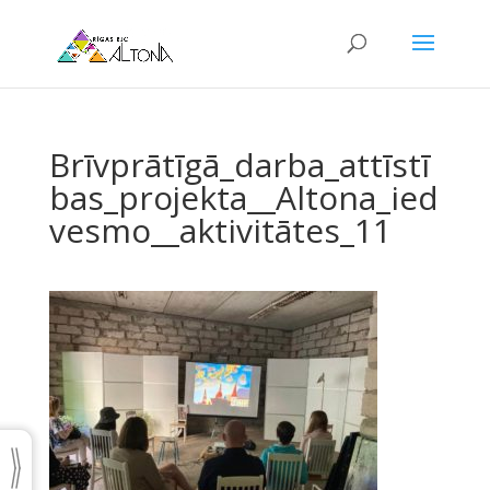
Brīvprātīgā_darba_attīstī
bas_projekta__Altona_ied
vesmo__aktivitātes_11