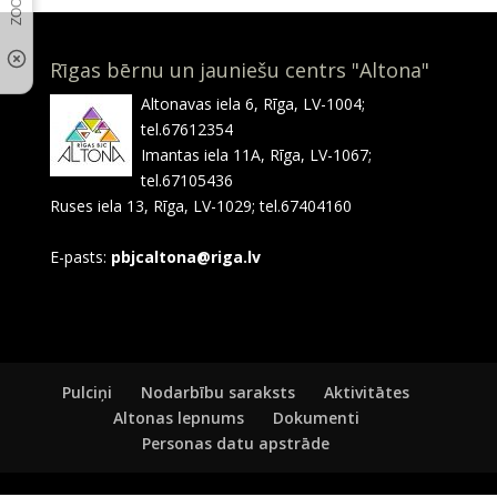
Rīgas bērnu un jauniešu centrs "Altona"
Altonavas iela 6, Rīga, LV-1004;
tel.67612354
Imantas iela 11A, Rīga, LV-1067;
tel.67105436
Ruses iela 13, Rīga, LV-1029; tel.67404160
E-pasts:
pbjcaltona@riga.lv
Pulciņi
Nodarbību saraksts
Aktivitātes
Altonas lepnums
Dokumenti
Personas datu apstrāde