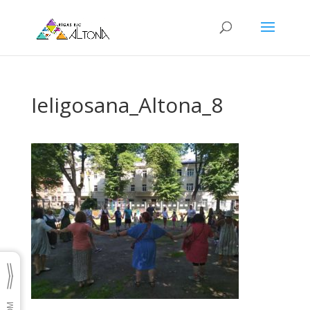
Ieligosana_Altona_8