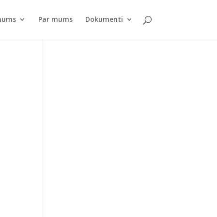
pnums
Par mums
Dokumenti