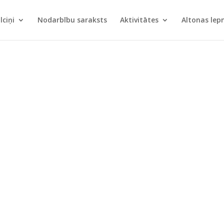
lciņi
Nodarbību saraksts
Aktivitātes
Altonas le