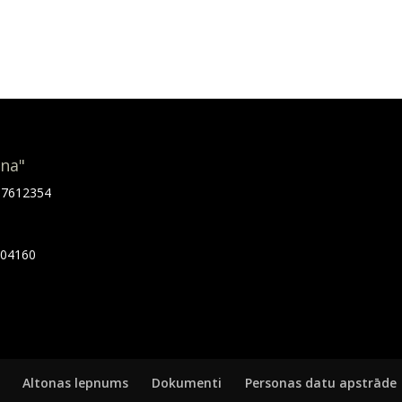
ona"
.67612354
7404160
Altonas lepnums
Dokumenti
Personas datu apstrāde