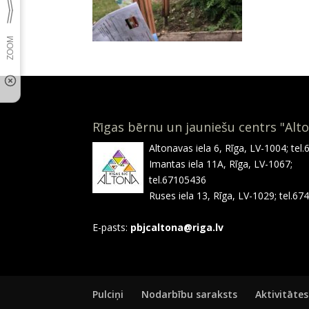
Rīgas bērnu un jauniešu centrs "Alt
Altonavas iela 6, Rīga, LV-1004; tel
Imantas iela 11A, Rīga, LV-1067;
tel.67105436
Ruses iela 13, Rīga, LV-1029; tel.6
E-pasts:
pbjcaltona@riga.lv
Pulciņi
Nodarbību saraksts
Aktivitātes